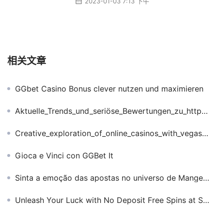
2023-01-03 7:13 下午
相关文章
GGbet Casino Bonus clever nutzen und maximieren
Aktuelle_Trends_und_seriöse_Bewertungen_zu_https_thewingaga-casinos_de_für_dei
Creative_exploration_of_online_casinos_with_vegastars_delivers_thrilling_experie-35524268
Gioca e Vinci con GGBet It
Sinta a emoção das apostas no universo de Mangeticslots casino
Unleash Your Luck with No Deposit Free Spins at Sol Casino Magic