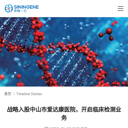
首页
Timeline Stories
战略入股中山市爱达康医院，开启临床检测业
务