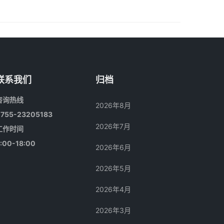
联系我们
归档
咨询热线
2026年8月
755-23205183‬
2026年7月
工作时间
:00-18:00
2026年6月
2026年5月
2026年4月
2026年3月