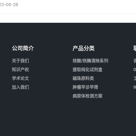
23-06-28
公司简介
产品分类
关于我们
核酸/核酶清除系列
知识产权
提取纯化试剂盒
0
学术论文
磁珠原料类
加入我们
肿瘤早诊早筛
9
病原体检测方案