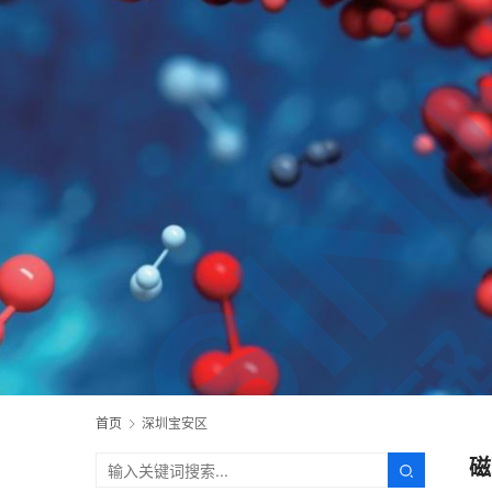
首页
深圳宝安区
磁